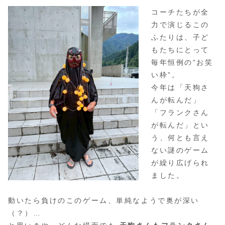
コーチたちが全
力で演じるこの
ふたりは、子ど
もたちにとって
毎年恒例の“お笑
い枠”。
今年は「天狗さ
んが転んだ」
「フランクさん
が転んだ」とい
う、何とも言え
ない謎のゲーム
が繰り広げられ
ました。
動いたら負けのこのゲーム、単純なようで奥が深い
（？）…