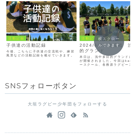
活動記録
活動記録
横スクロー
子供達の活動記録
2024/6/29 交流戦 
ルできます
的グランド
今後、こちらに子供達の交流戦や、練習
風景などの活動記録を載せていきます。
本日は、浅中多目的グランドに
が開催されました。今回はkam
ースクール、各務原ラグビース
米原ラグビースクール、桑名ラ
クール、大垣ラグビー少年団の
で交流戦を行いました。 前日ま
嘘のように晴れ渡った...
SNSフォローボタン
大垣ラグビー少年団をフォローする