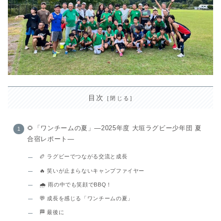
目次
🌻「ワンチームの夏」—2025年度 大垣ラグビー少年団 夏
合宿レポート—
🏉 ラグビーでつながる交流と成長
🔥 笑いが止まらないキャンプファイヤー
🌧 雨の中でも笑顔でBBQ！
💬 成長を感じる「ワンチームの夏」
🏁 最後に