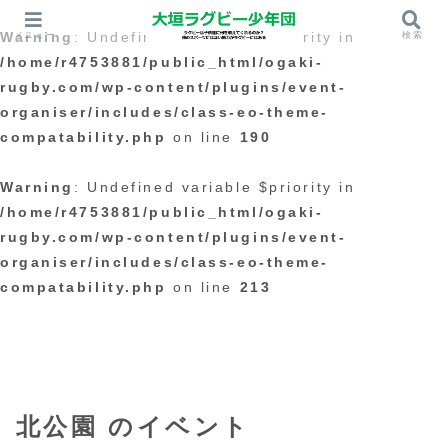
メニュー
検索
Warning
: Undefined variable $priority in
/home/r4753881/public_html/ogaki-
rugby.com/wp-content/plugins/event-
organiser/includes/class-eo-theme-
compatability.php
on line
190
Warning
: Undefined variable $priority in
/home/r4753881/public_html/ogaki-
rugby.com/wp-content/plugins/event-
organiser/includes/class-eo-theme-
compatability.php
on line
213
北公園
のイベント